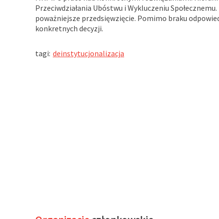
Polsce
Przeciwdziałania Ubóstwu i Wykluczeniu Społecznemu. P
poważniejsze przedsięwzięcie. Pomimo braku odpowiedz
konkretnych decyzji.
tagi:
deinstytucjonalizacja