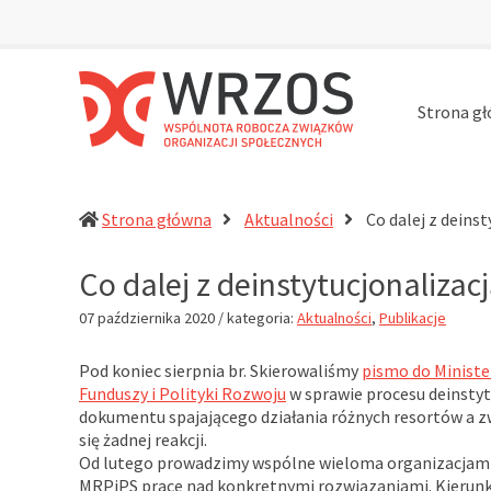
Strona g
WRZOS
Przy
–
zachowaniu
Strona główna
Aktualności
Co dalej z deinst
Wspólnota
zasad
Robocza
tolerancji,
Co dalej z deinstytucjonalizac
Związków
równouprawnienia
Organizacji
i
07 października 2020
/ kategoria:
Aktualności
,
Publikacje
Społecznych
otwartości
działa
na
Pod koniec sierpnia br. Skierowaliśmy
pismo do Minister
rzecz
Funduszy i Polityki Rozwoju
w sprawie procesu deinsty
profesjonalizacji
dokumentu spajającego działania różnych resortów a zwł
działań
się żadnej reakcji.
pomocowych
Od lutego prowadzimy wspólne wieloma organizacjam
w
MRPiPS prace nad konkretnymi rozwiązaniami. Kierunk