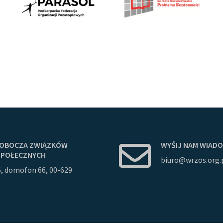
OBOCZA
ZWIĄZKÓW
WYŚIJ
NAM
WIAD
SPOŁECZNYCH
biuro@wrzos.org.
6, domofon 66, 00-629