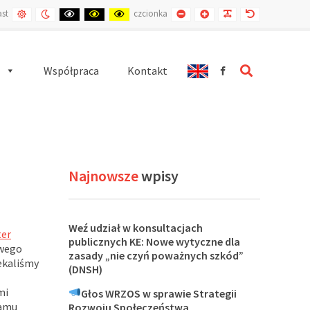
DOMYŚLNY
KONTRAST
KONTRAST
KONTRAST
KONTRAST
MNIEJSZA
WIĘKSZA
CZYTELNIEJSZA
DOMYŚLNA
ast
czcionka
KONTRAST
NOCNY
CZARNO
CZARNO
ŻÓŁTO
CZCIONKA
CZCIONKA
CZCIONKA
CZCIONKA
BIAŁY
ZÓŁTY
CZARNY
SEARCH
Współpraca
Kontakt
Najnowsze
wpisy
Weź udział w konsultacjach
ter
publicznych KE: Nowe wytyczne dla
owego
zasady „nie czyń poważnych szkód”
zekaliśmy
(DNSH)
mi
Głos WRZOS w sprawie Strategii
ramu
Rozwoju Społeczeństwa