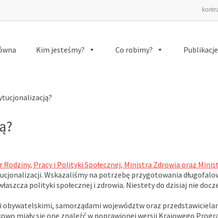
kontr
łówna
Kim jesteśmy?
Co robimy?
Publikacje
(current)
ytucjonalizacją?
ją?
 Rodziny, Pracy i Polityki Społecznej, Ministra Zdrowia oraz Minis
tucjonalizacji. Wskazaliśmy na potrzebę przygotowania długofal
aszcza polityki społecznej i zdrowia. Niestety do dzisiaj nie doc
i obywatelskimi, samorządami województw oraz przedstawiciela
owo miały się one znaleźć w poprawionej wersji Krajowego Prog