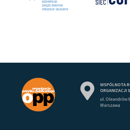
WSPÓLNOTA
R
ORGANIZACJI
ul. Oleandrów 
Warszawa