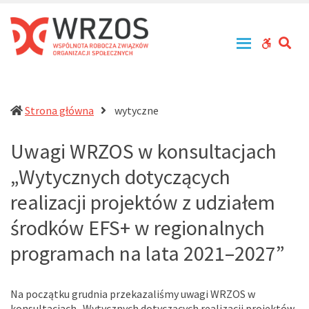
WRZOS
Przy
zachowaniu
–
zasad
Wspólnota
SE
WCAG
tolerancji,
Robocza
równouprawnienia
buttons
Związków
i
Organizacji
otwartości
działa
Społecznych
Strona główna
wytyczne
na
rzecz
Uwagi WRZOS w konsultacjach
profesjonalizacji
działań
„Wytycznych dotyczących
pomocowych
w
realizacji projektów z udziałem
Polsce
środków EFS+ w regionalnych
programach na lata 2021–2027”
Na początku grudnia przekazaliśmy uwagi WRZOS w
konsultacjach „Wytycznych dotyczących realizacji projektów