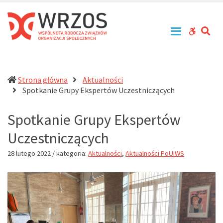
WRZOS
Przy
–
zachowaniu
Wspólnota
zasad
SE
WCAG
Robocza
tolerancji,
Związków
równouprawnienia
buttons
Organizacji
i
Społecznych
otwartości
działa
Strona główna
Aktualności
na
(current)
Spotkanie Grupy Ekspertów Uczestniczących
rzecz
profesjonalizacji
Spotkanie Grupy Ekspertów
działań
pomocowych
Uczestniczących
w
Polsce
28 lutego 2022
/ kategoria:
Aktualności
,
Aktualności PoUiWS