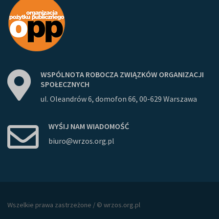
WSPÓLNOTA
ROBOCZA
ZWIĄZKÓW
ORGANIZACJI
SPOŁECZNYCH
ul. Oleandrów 6, domofon 66, 00-629 Warszawa
WYŚIJ
NAM
WIADOMOŚĆ
biuro@wrzos.org.pl
Wszelkie prawa zastrzeżone / © wrzos.org.pl