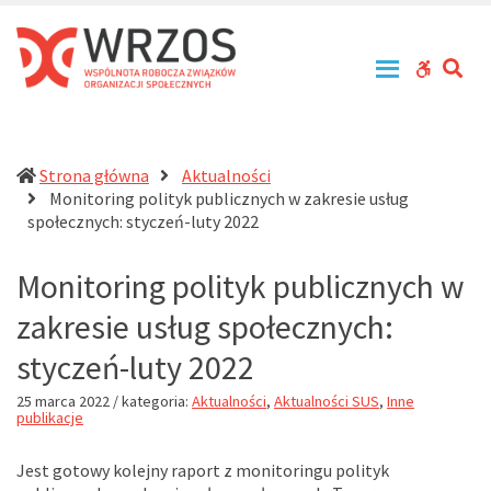
WRZOS
Przy
–
zachowaniu
Wspólnota
zasad
SE
WCAG
Robocza
tolerancji,
Związków
równouprawnienia
buttons
Organizacji
i
Społecznych
otwartości
działa
Strona główna
Aktualności
na
Monitoring polityk publicznych w zakresie usług
rzecz
(current)
społecznych: styczeń-luty 2022
profesjonalizacji
działań
Monitoring polityk publicznych w
pomocowych
w
zakresie usług społecznych:
Polsce
styczeń-luty 2022
25 marca 2022
/ kategoria:
Aktualności
,
Aktualności SUS
,
Inne
publikacje
Jest gotowy kolejny raport z monitoringu polityk