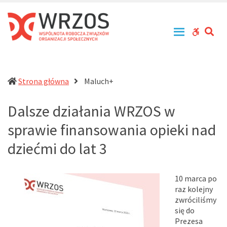
WRZOS
Przy
zachowaniu
–
zasad
Wspólnota
SE
WCAG
tolerancji,
Robocza
równouprawnienia
buttons
Związków
i
Organizacji
otwartości
działa
Społecznych
Strona główna
Maluch+
na
rzecz
Dalsze działania WRZOS w
profesjonalizacji
działań
sprawie finansowania opieki nad
pomocowych
w
dziećmi do lat 3
Polsce
10 marca po
raz kolejny
zwróciliśmy
się do
Prezesa