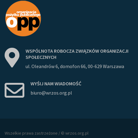
WSPÓLNOTA
ROBOCZA
ZWIĄZKÓW
ORGANIZACJI
SPOŁECZNYCH
ul. Oleandrów 6, domofon 66, 00-629 Warszawa
WYŚIJ
NAM
WIADOMOŚĆ
biuro@wrzos.org.pl
Wszelkie prawa zastrzeżone / © wrzos.org.pl