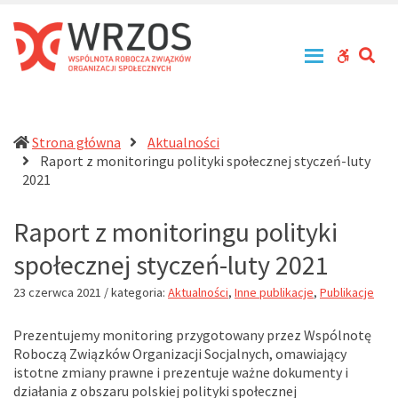
WRZOS
Przy
–
zachowaniu
Wspólnota
zasad
SE
WCAG
Robocza
tolerancji,
Związków
równouprawnienia
buttons
Organizacji
i
Społecznych
otwartości
działa
Strona główna
Aktualności
na
Raport z monitoringu polityki społecznej styczeń-luty
rzecz
(current)
2021
profesjonalizacji
działań
Raport z monitoringu polityki
pomocowych
w
społecznej styczeń-luty 2021
Polsce
23 czerwca 2021
/ kategoria:
Aktualności
,
Inne publikacje
,
Publikacje
Prezentujemy monitoring przygotowany przez Wspólnotę
Roboczą Związków Organizacji Socjalnych, omawiający
istotne zmiany prawne i prezentuje ważne dokumenty i
działania z obszaru polskiej polityki społecznej