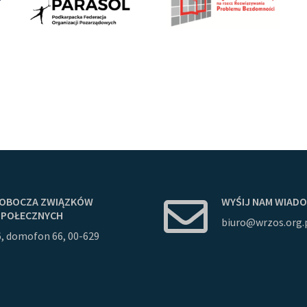
OBOCZA
ZWIĄZKÓW
WYŚIJ
NAM
WIAD
SPOŁECZNYCH
biuro@wrzos.org.
6, domofon 66, 00-629