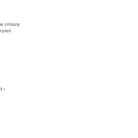
ne zmiany
erpień
i –