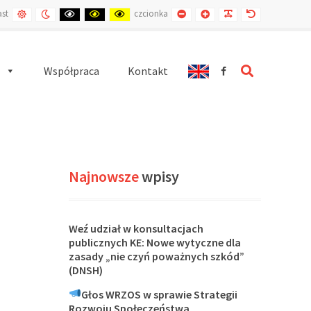
DOMYŚLNY
KONTRAST
KONTRAST
KONTRAST
KONTRAST
MNIEJSZA
WIĘKSZA
CZYTELNIEJSZA
DOMYŚLNA
ast
czcionka
KONTRAST
NOCNY
CZARNO
CZARNO
ŻÓŁTO
CZCIONKA
CZCIONKA
CZCIONKA
CZCIONKA
BIAŁY
ZÓŁTY
CZARNY
SEARCH
Współpraca
Kontakt
Najnowsze
wpisy
Weź udział w konsultacjach
publicznych KE: Nowe wytyczne dla
zasady „nie czyń poważnych szkód”
(DNSH)
Głos WRZOS w sprawie Strategii
Rozwoju Społeczeństwa