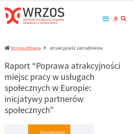
WRZOS
Przy
zachowaniu
–
zasad
Wspólnota
SE
WCAG
tolerancji,
Robocza
równouprawnienia
buttons
Związków
i
Organizacji
otwartości
działa
Społecznych
Strona główna
atrakcyjność zatrudnienia
na
rzecz
Raport “Poprawa atrakcyjności
profesjonalizacji
działań
miejsc pracy w usługach
pomocowych
w
społecznych w Europie:
Polsce
inicjatywy partnerów
społecznych”