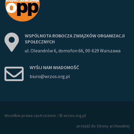
WSPÓLNOTA
ROBOCZA
ZWIĄZKÓW
ORGANIZACJI
SPOŁECZNYCH
ul. Oleandrów 6, domofon 66, 00-629 Warszawa
WYŚIJ
NAM
WIADOMOŚĆ
biuro@wrzos.org.pl
Wszelkie prawa zastrzeżone / © wrzos.org.pl
przejdź do Strony archiwalnej