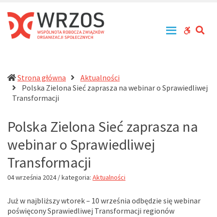
WRZOS
Przy
–
zachowaniu
Wspólnota
zasad
SE
WCAG
Robocza
tolerancji,
Związków
równouprawnienia
buttons
Organizacji
i
Społecznych
otwartości
działa
Strona główna
Aktualności
na
Polska Zielona Sieć zaprasza na webinar o Sprawiedliwej
rzecz
(current)
Transformacji
profesjonalizacji
działań
Polska Zielona Sieć zaprasza na
pomocowych
w
webinar o Sprawiedliwej
Polsce
Transformacji
04 września 2024
/ kategoria:
Aktualności
Już w najbliższy wtorek – 10 września odbędzie się webinar
poświęcony Sprawiedliwej Transformacji regionów