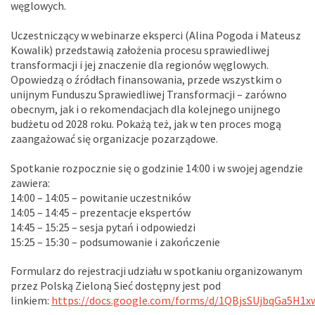
węglowych.
Uczestniczący w webinarze eksperci (Alina Pogoda i Mateusz
Kowalik) przedstawią założenia procesu sprawiedliwej
transformacji i jej znaczenie dla regionów węglowych.
Opowiedzą o źródłach finansowania, przede wszystkim o
unijnym Funduszu Sprawiedliwej Transformacji – zarówno
obecnym, jak i o rekomendacjach dla kolejnego unijnego
budżetu od 2028 roku. Pokażą też, jak w ten proces mogą
zaangażować się organizacje pozarządowe.
Spotkanie rozpocznie się o godzinie 14:00 i w swojej agendzie
zawiera:
14:00 – 14:05 – powitanie uczestników
14:05 – 14:45 – prezentacje ekspertów
14:45 – 15:25 – sesja pytań i odpowiedzi
15:25 – 15:30 – podsumowanie i zakończenie
Formularz do rejestracji udziału w spotkaniu organizowanym
przez Polską Zieloną Sieć dostępny jest pod
linkiem:
https://docs.google.com/forms/d/1QBjsSUjbqGa5H1