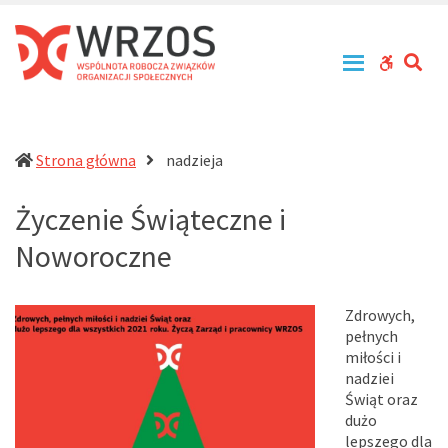
WRZOS
Przy
zachowaniu
–
zasad
Wspólnota
SE
WCAG
tolerancji,
Robocza
równouprawnienia
buttons
Związków
i
Organizacji
otwartości
działa
Społecznych
Strona główna
nadzieja
na
rzecz
Życzenie Świąteczne i
profesjonalizacji
działań
Noworoczne
pomocowych
w
Polsce
Zdrowych,
pełnych
miłości i
nadziei
Świąt oraz
dużo
lepszego dla