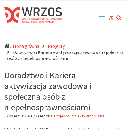
WRZOS
Przy
–
zachowaniu
Wspólnota
zasad
SE
WCAG
Robocza
tolerancji,
Związków
równouprawnienia
buttons
Organizacji
i
Społecznych
otwartości
działa
Strona główna
Projekty
na
Doradztwo i Kariera – aktywizacja zawodowa i społeczna
rzecz
(current)
osób z niepełnosprawnościami
profesjonalizacji
działań
Doradztwo i Kariera –
pomocowych
w
aktywizacja zawodowa i
Polsce
społeczna osób z
niepełnosprawnościami
02 kwietnia 2021
/ kategoria:
Projekty
,
Projekty archiwalne