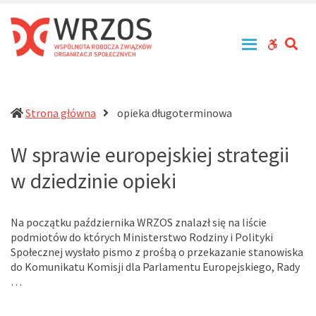
WRZOS
Przy
zachowaniu
–
zasad
Wspólnota
SE
WCAG
tolerancji,
Robocza
równouprawnienia
buttons
Związków
i
Organizacji
otwartości
działa
Społecznych
Strona główna
opieka długoterminowa
na
rzecz
W sprawie europejskiej strategii
profesjonalizacji
działań
w dziedzinie opieki
pomocowych
w
Polsce
Na początku października WRZOS znalazł się na liście
podmiotów do których Ministerstwo Rodziny i Polityki
Społecznej wysłało pismo z prośbą o przekazanie stanowiska
do Komunikatu Komisji dla Parlamentu Europejskiego, Rady
…