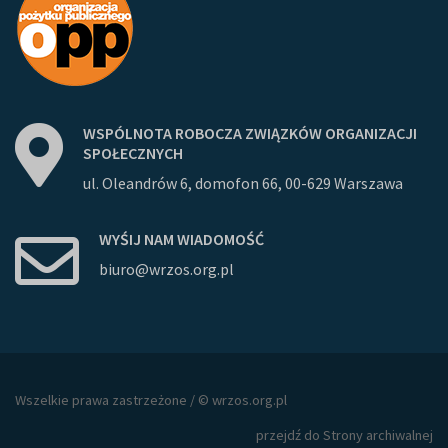
WSPÓLNOTA
ROBOCZA
ZWIĄZKÓW
ORGANIZACJI
SPOŁECZNYCH
ul. Oleandrów 6, domofon 66, 00-629 Warszawa
WYŚIJ
NAM
WIADOMOŚĆ
biuro@wrzos.org.pl
Wszelkie prawa zastrzeżone / © wrzos.org.pl
przejdź do Strony archiwalnej