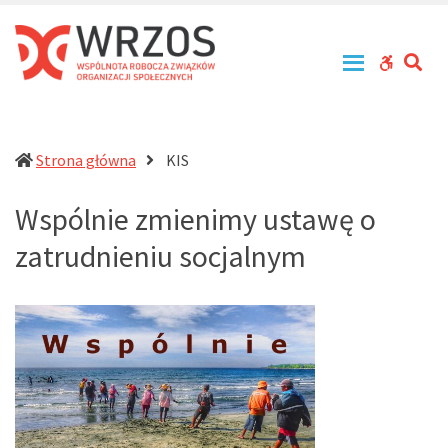
WRZOS
Przy
zachowaniu
–
zasad
Wspólnota
SE
WCAG
tolerancji,
Robocza
równouprawnienia
buttons
Związków
i
Organizacji
otwartości
działa
Społecznych
Strona główna
KIS
na
rzecz
Wspólnie zmienimy ustawę o
profesjonalizacji
działań
zatrudnieniu socjalnym
pomocowych
w
Polsce