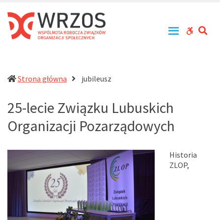
WRZOS
Przy
zachowaniu
–
zasad
Wspólnota
SE
WCAG
tolerancji,
Robocza
równouprawnienia
buttons
Związków
i
Organizacji
otwartości
działa
Społecznych
Strona główna
jubileusz
na
rzecz
25-lecie Związku Lubuskich
profesjonalizacji
działań
Organizacji Pozarządowych
pomocowych
w
Polsce
Historia
ZLOP,