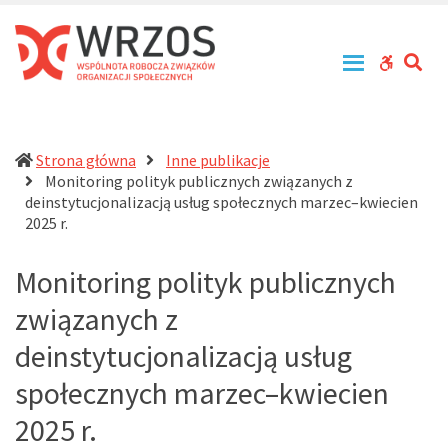
WRZOS
Przy
–
zachowaniu
Wspólnota
zasad
SE
WCAG
Robocza
tolerancji,
Związków
równouprawnienia
buttons
Organizacji
i
Społecznych
otwartości
działa
Strona główna
Inne publikacje
na
Monitoring polityk publicznych związanych z
rzecz
deinstytucjonalizacją usług społecznych marzec–kwiecien
profesjonalizacji
(current)
2025 r.
działań
pomocowych
Monitoring polityk publicznych
w
Polsce
związanych z
deinstytucjonalizacją usług
społecznych marzec–kwiecien
2025 r.