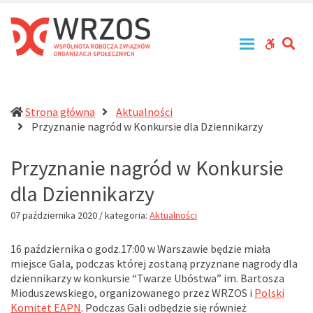
WRZOS
Przy
–
zachowaniu
Wspólnota
zasad
SE
WCAG
Robocza
tolerancji,
Związków
równouprawnienia
buttons
Organizacji
i
Społecznych
otwartości
działa
Strona główna
Aktualności
na
(current)
Przyznanie nagród w Konkursie dla Dziennikarzy
rzecz
profesjonalizacji
Przyznanie nagród w Konkursie
działań
pomocowych
dla Dziennikarzy
w
Polsce
07 października 2020
/ kategoria:
Aktualności
16 października o godz.17:00 w Warszawie będzie miała
miejsce Gala, podczas której zostaną przyznane nagrody dla
dziennikarzy w konkursie “Twarze Ubóstwa” im. Bartosza
Mioduszewskiego, organizowanego przez WRZOS i
Polski
Komitet EAPN
. Podczas Gali odbędzie się również