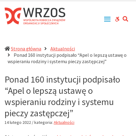
WRZOS
Przy
–
zachowaniu
Wspólnota
zasad
SE
WCAG
Robocza
tolerancji,
Związków
równouprawnienia
buttons
Organizacji
i
Społecznych
otwartości
działa
Strona główna
Aktualności
na
Ponad 160 instytucji podpisało “Apel o lepszą ustawę o
rzecz
(current)
wspieraniu rodziny i systemu pieczy zastępczej”
profesjonalizacji
działań
Ponad 160 instytucji podpisało
pomocowych
w
“Apel o lepszą ustawę o
Polsce
wspieraniu rodziny i systemu
pieczy zastępczej”
14 lutego 2022
/ kategoria:
Aktualności